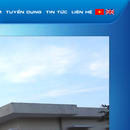
M
TUYỂN DỤNG
TIN TỨC
LIÊN HỆ