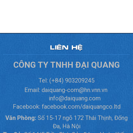
LIÊN HỆ
CÔNG TY TNHH ĐẠI QUANG
Tel:
(+84) 903209245
Email:
daiquang-com@hn.vnn.vn
info@daiquang.com
Facebook:
facebook.com/daiquangco.ltd
Văn Phòng:
Số 15-17 ngõ 172 Thái Thịnh, Đống
Đa, Hà Nội