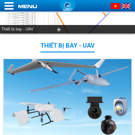
Menu
Thiết bị bay - UAV
THIẾT BỊ BAY - UAV