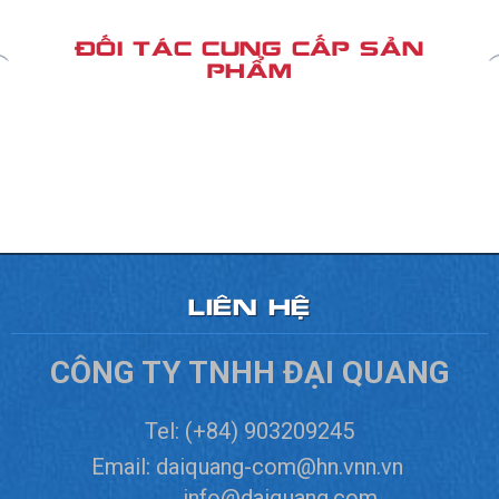
ĐỐI TÁC CUNG CẤP SẢN
PHẨM
LIÊN HỆ
CÔNG TY TNHH ĐẠI QUANG
Tel:
(+84) 903209245
Email:
daiquang-com@hn.vnn.vn
info@daiquang.com